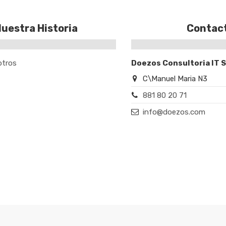
uestra Historia
Contac
otros
Doezos Consultoria IT 
C\Manuel Maria N3
881 80 20 71
info@doezos.com