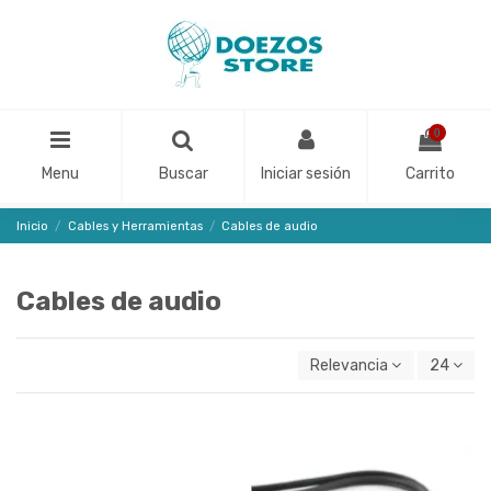
0
Menu
Buscar
Iniciar sesión
Carrito
Inicio
Cables y Herramientas
Cables de audio
Cables de audio
Relevancia
24