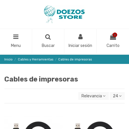
0
Menu
Buscar
Iniciar sesión
Carrito
Inicio
Cables y Herramientas
Cables de impresoras
Cables de impresoras
Relevancia
24