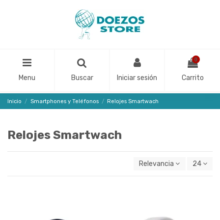
0
Menu
Buscar
Iniciar sesión
Carrito
Inicio
Smartphones y Teléfonos
Relojes Smartwach
Relojes Smartwach
Relevancia
24