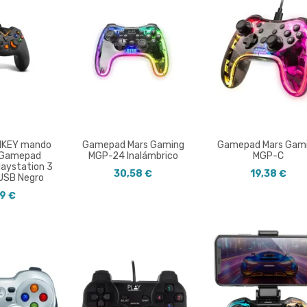
MKEY mando
Gamepad Mars Gaming
Gamepad Mars Gam
e Gamepad
MGP-24 Inalámbrico
MGP-C
laystation 3
30,58 €
19,38 €
 USB Negro
19 €