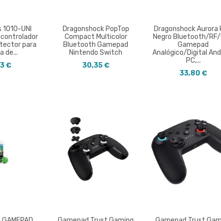
s 1010-UNI
Dragonshock PopTop
Dragonshock Aurora 
 controlador
Compact Multicolor
Negro Bluetooth/RF
otector para
Bluetooth Gamepad
Gamepad
 de...
Nintendo Switch
Analógico/Digital And
PC,...
23 €
30,35 €
33,80 €
O GAMEPAD
Gamepad Trust Gaming
Gamepad Trust Gam