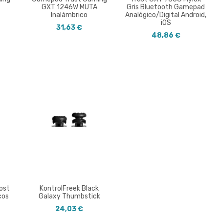
GXT 1246W MUTA
Gris Bluetooth Gamepad
Inalámbrico
Analógico/Digital Android,
iOS
31,63 €
48,86 €
ost
KontrolFreek Black
cos
Galaxy Thumbstick
24,03 €