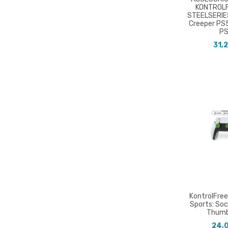
KONTROL
STEELSERIE
Creeper PS
P
31,
KontrolFree
Sports: Soc
Thumb
24,