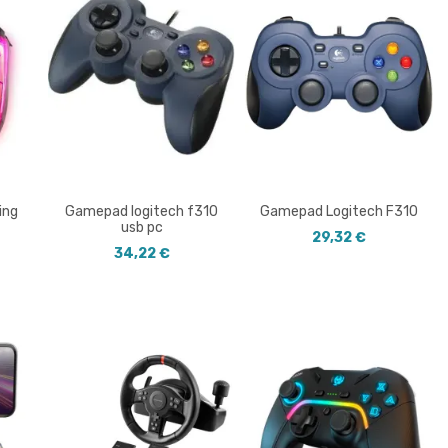
ing
Gamepad logitech f310
Gamepad Logitech F310
usb pc
29,32 €
34,22 €