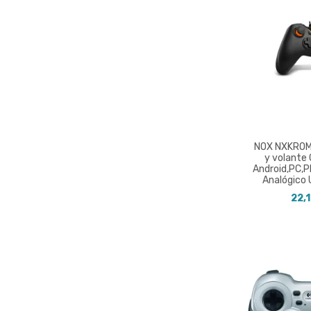
NOX NXKRO
y volant
Android,PC,P
Analógico
22,