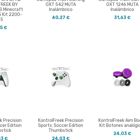
FREEK BY
GXT 542 MUTA
GXT 1246 MUTA
S Minecraft
Inalámbrico
Inalámbrico
5 Kit 2200-
40,27 €
31,63 €
S5
25 €
k Precision
KontrolFreek Precision
KontrolFreek Aim Bo
cer Edition
Sports: Soccer Edition
Kit Botones analógi
stick
Thumbstick
24,03 €
03 €
24,03 €