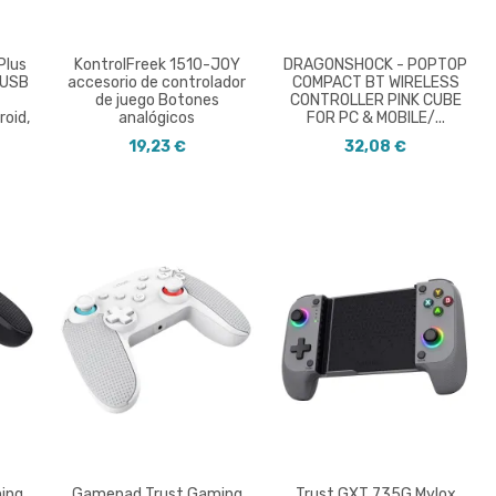
Plus
KontrolFreek 1510-JOY
DRAGONSHOCK - POPTOP
/USB
accesorio de controlador
COMPACT BT WIRELESS
de juego Botones
CONTROLLER PINK CUBE
roid,
analógicos
FOR PC & MOBILE/...
19,23 €
32,08 €
ing
Gamepad Trust Gaming
Trust GXT 735G Mylox