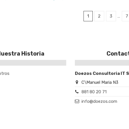
1
2
3
…
7
uestra Historia
Contac
otros
Doezos Consultoria IT 
C\Manuel Maria N3
881 80 20 71
info@doezos.com