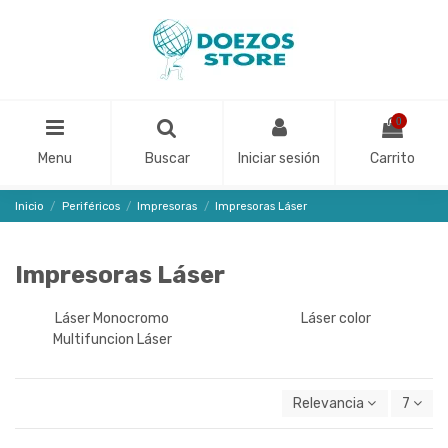
0
Menu
Buscar
Iniciar sesión
Carrito
Inicio
Periféricos
Impresoras
Impresoras Láser
Impresoras Láser
Láser Monocromo
Láser color
Multifuncion Láser
Relevancia
7